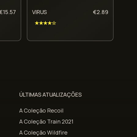
€
15.57
VIRUS
€
2.89
★★★★☆
ÚLTIMAS ATUALIZAÇÕES
A Coleção Recoil
A Coleção Train 2021
A Coleção Wildfire