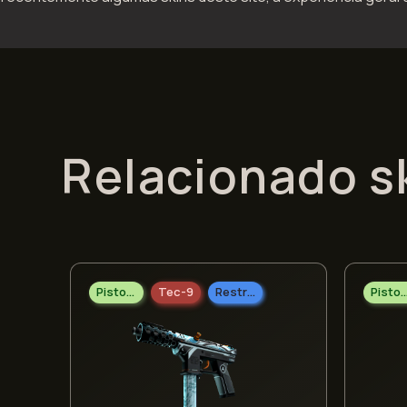
Relacionado s
Pistolas
Tec-9
Restrito
Pisto