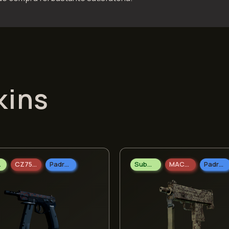
kins
las
CZ75-Auto
Padrão Militar
Submetralhadoras
MAC-10
Padrão Doméstico