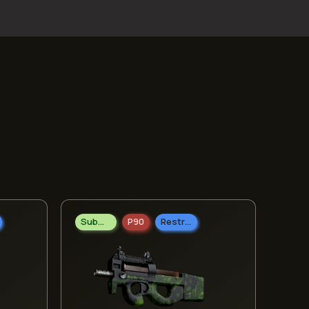
Submetralhadoras
P90
Restrito