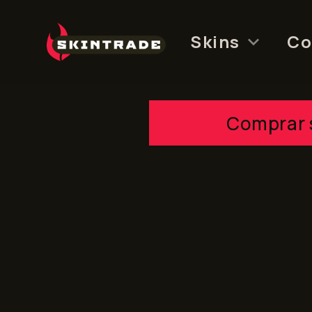
Skip
to
Skins
Co
content
Comprar 