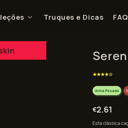
leções
Truques e Dicas
FA
skin
Seren
★★★★☆
Arma Pesada
S
2.61
€
Esta clássica ca