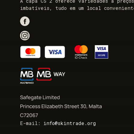
A capa CS 2 oferece variedades a preço
imbatíveis, tudo em um local convenient
E-mail:
info@skintrade.org