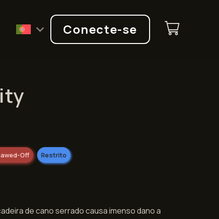
Q
Conecte-se
ity
awed-Off
Restrito
çadeira de cano serrado causa imenso dano a