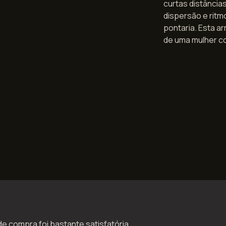
curtas distância
dispersão e ritm
pontaria. Esta a
de uma mulher c
de compra foi bastante satisfatória.