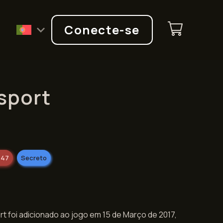
Q
Conecte-se
sport
-47
Secreto
rt foi adicionado ao jogo em 15 de Março de 2017,