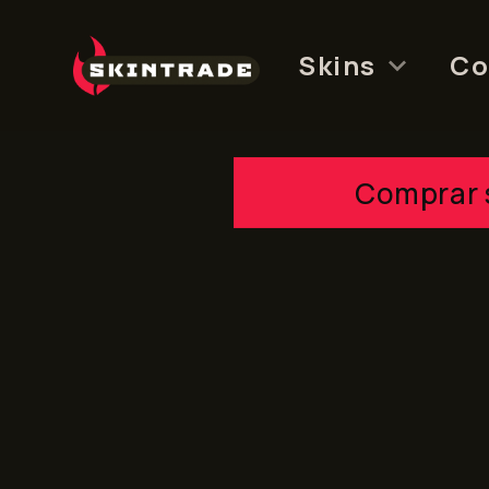
Skip
to
Skins
Co
content
Comprar 