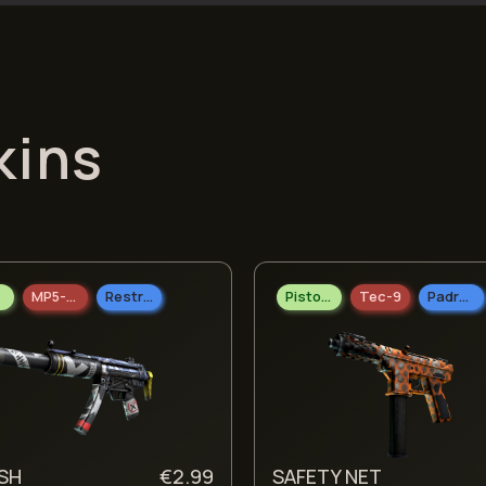
kins
MP5-SD
Restrito
Pistolas
Tec-9
Padrão Militar
SH
€
2.99
SAFETY NET