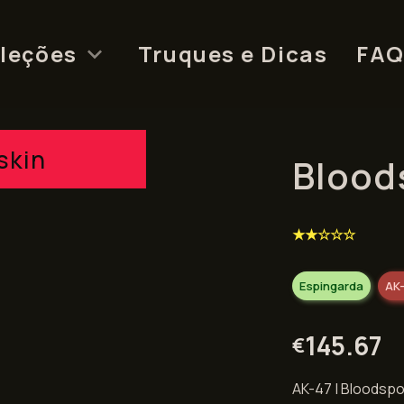
leções
Truques e Dicas
FA
skin
Blood
★★☆☆☆
Espingarda
AK
145.67
€
AK-47 | Bloodspo