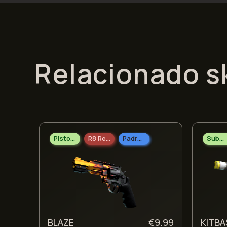
Relacionado s
Pistolas
R8 Revolver
Padrão Militar
Submetralhadoras
BLAZE
€
9.99
KITBA