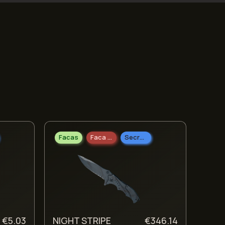
Facas
Faca Nomad
Secreto
€
5.03
NIGHT STRIPE
€
346.14