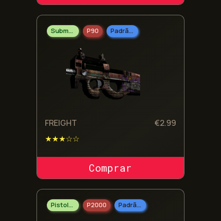
Submetralhadoras
P90
Padrão Militar
FREIGHT
€
2.99
★★★☆☆
COMPRAR SKIN
Pistolas
P2000
Padrão Militar