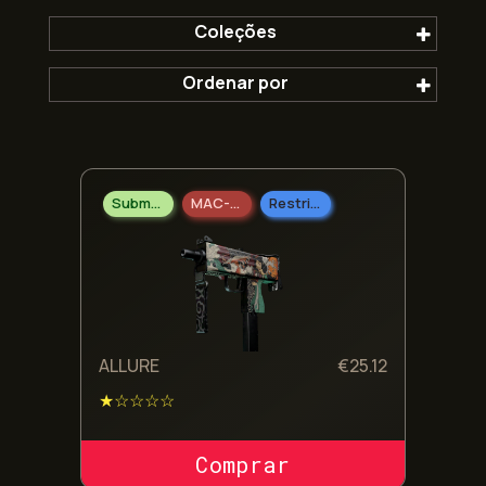
Coleções
Ordenar por
A Coleção Fracture
Mais popular
Submetralhadoras
MAC-10
Restrito
Mais recentes
Mais antigos
Mais baratos
ALLURE
€
25.12
★☆☆☆☆
Mais caros
COMPRAR SKIN