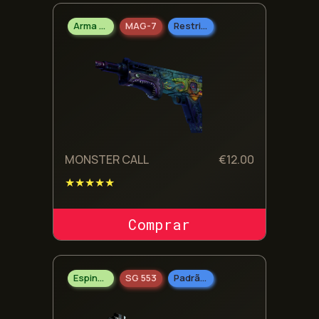
Arma Pesada
MAG-7
Restrito
MONSTER CALL
€
12.00
★★★★★
COMPRAR SKIN
Espingarda
SG 553
Padrão Militar