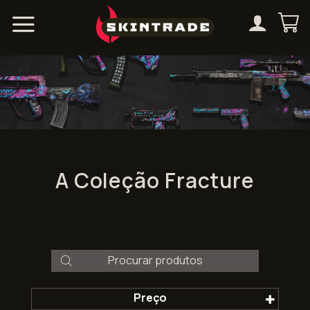
Skip
to
content
A Coleção Fracture
Products
search
Preço