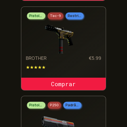
Pistolas
Tec-9
Restrito
BROTHER
€
5.99
★★★★★
COMPRAR SKIN
Pistolas
P250
Padrão Militar