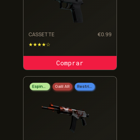
CASSETTE
€
0.99
★★★★☆
COMPRAR SKIN
Espingarda
Galil AR
Restrito