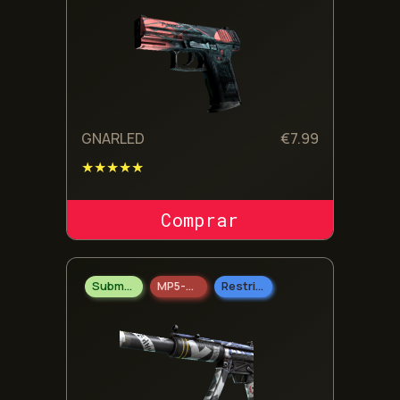
GNARLED
€
7.99
★★★★★
COMPRAR SKIN
Submetralhadoras
MP5-SD
Restrito