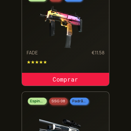
FADE
€
11.58
★★★★★
COMPRAR SKIN
Espingarda
SSG 08
Padrão Militar