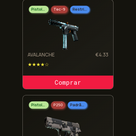
Pistolas
Tec-9
Restrito
A Coleção Recoil
A Coleção Train 2021
A Coleção Vertigo 2021
AVALANCHE
€
4.33
★★★★☆
A Coleção Wildfire
COMPRAR SKIN
Pistolas
P250
Padrão Militar