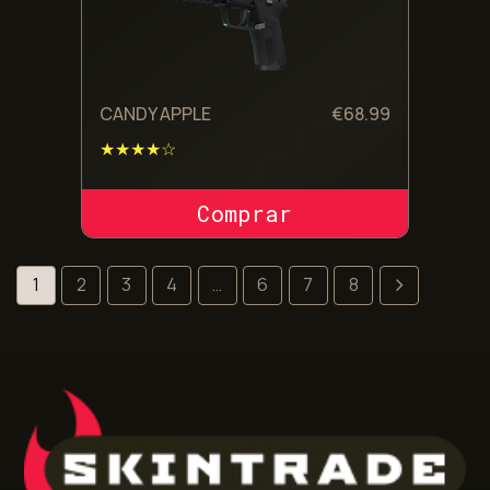
CANDY APPLE
€
68.99
★★★★☆
COMPRAR SKIN
1
2
3
4
…
6
7
8