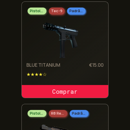
Pistolas
Tec-9
Padrão Militar
BLUE TITANIUM
€
15.00
★★★★☆
COMPRAR SKIN
Pistolas
R8 Revolver
Padrão Militar