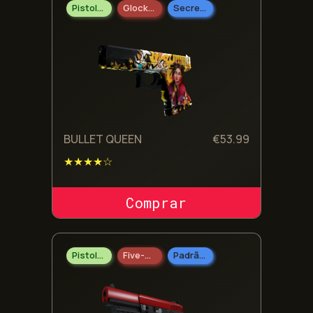
Pistolas
Glock-18
Secreto
BULLET QUEEN
€
53.99
★★★★☆
COMPRAR SKIN
Pistolas
Five-SeveN
Padrão Industrial