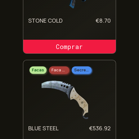
STONE COLD
€
8.70
COMPRAR SKIN
Facas
Faca Talon
Secreto
BLUE STEEL
€
536.92