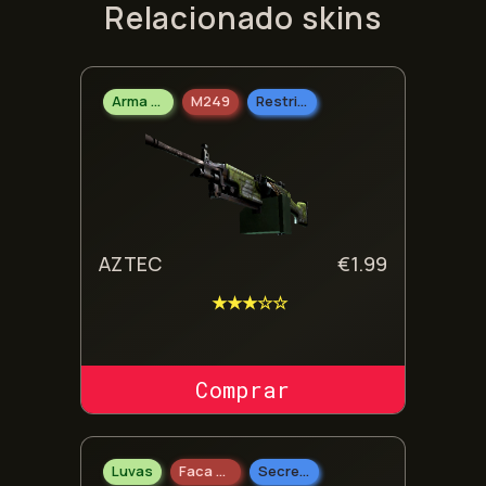
Relacionado skins
Arma Pesada
M249
Restrito
AZTEC
€
1.99
★★★☆☆
COMPRAR SKIN
Luvas
Faca De Sobrevivência
Secreto