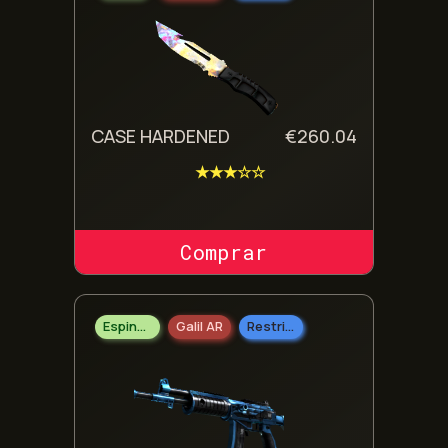
CASE HARDENED
€
260.04
★★★☆☆
COMPRAR SKIN
Espingarda
Galil AR
Restrito