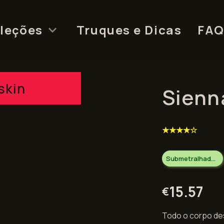
leções
Truques e Dicas
FA
skin
Sienn
★★★★☆
Submetralhadoras
15.57
€
Todo o corpo de