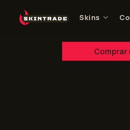
Skip
to
Skins
Co
content
Comprar 