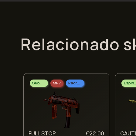
Relacionado s
Submetralhadoras
MP7
Padrão Militar
Esping
FULL STOP
€
22.00
CAUT