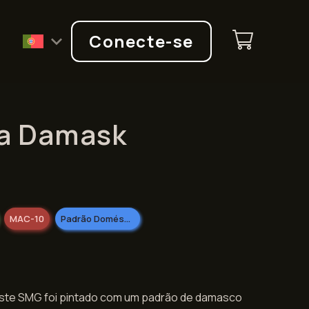
Q
Conecte-se
a Damask
MAC-10
Padrão Doméstico
ste SMG foi pintado com um padrão de damasco