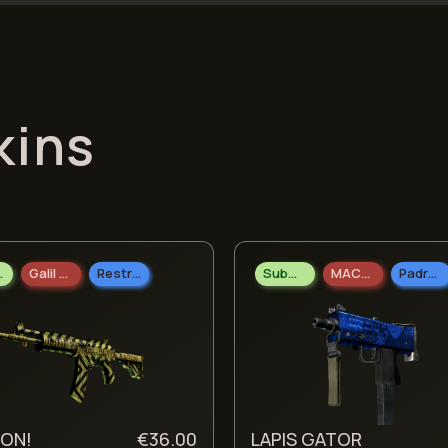
kins
arda
Galil AR
Restrito
Submetralhadoras
MAC-10
Padrão Militar
ION!
€
36.00
LAPIS GATOR