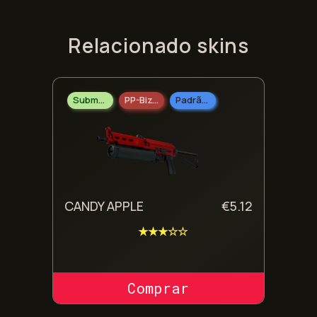
Relacionado skins
Submetralhadoras
PP-Bizon
Padrão Industrial
CANDY APPLE
€
5.12
★★★☆☆
COMPRAR SKIN