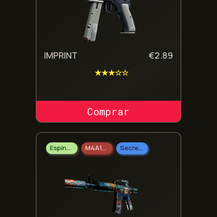
IMPRINT
€
2.89
★★★☆☆
COMPRAR SKIN
Espingarda
M4A1-S
Secreto