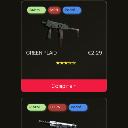
Submetralhadoras
MP9
Padrão Doméstico
GREEN PLAID
€
2.29
★★★☆☆
COMPRAR SKIN
Pistolas
CZ75-Auto
Padrão Militar