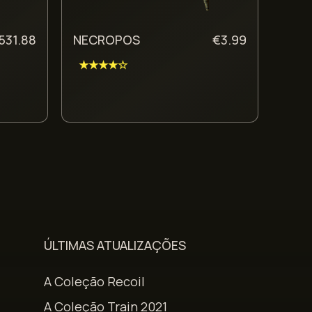
531.88
NECROPOS
€
3.99
★★★★☆
ÚLTIMAS ATUALIZAÇÕES
A Coleção Recoil
A Coleção Train 2021