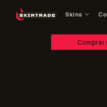
Skip
to
Skins
Co
content
Comprar 