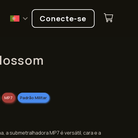
Q
Conecte-se
Blossom
MP7
Padrão Militar
a, a submetralhadora MP7 é versátil, cara e a