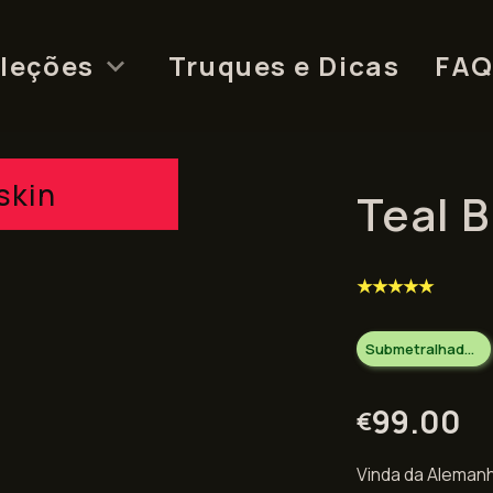
leções
Truques e Dicas
FA
skin
Teal 
★★★★★
Submetralhadoras
99.00
€
Vinda da Alemanh