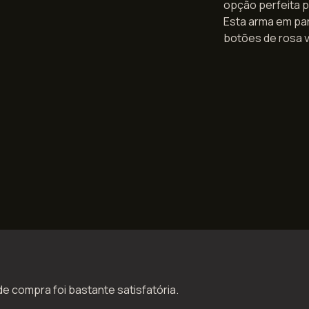
opção perfeita p
Esta arma em par
botões de rosa v
de compra foi bastante satisfatória.