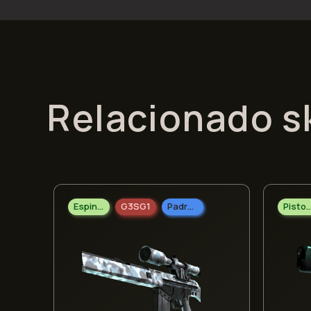
Relacionado s
Espingarda
G3SG1
Padrão Industrial
Pisto