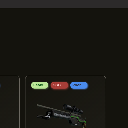
Espingarda
SSG 08
Padrão Militar