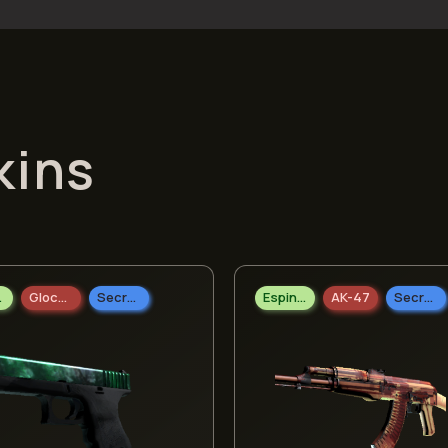
kins
las
Glock-18
Secreto
Espingarda
AK-47
Secreto