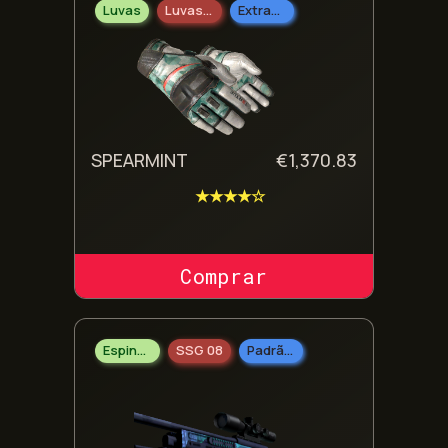
Luvas
Luvas De Motociclista
Extraordinário
SPEARMINT
€
1,370.83
★★★★☆
COMPRAR SKIN
Espingarda
SSG 08
Padrão Militar