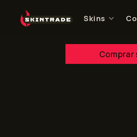
Skip
to
Skins
Co
content
Comprar 