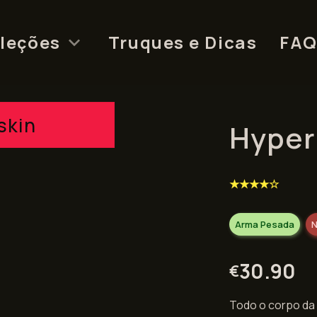
leções
Truques e Dicas
FA
skin
Hyper
★★★★☆
Arma Pesada
N
30.90
€
Todo o corpo da