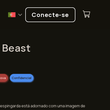
Q
Conecte-se
 Beast
ova
Confidencial
 espingarda está adornado com uma imagem de