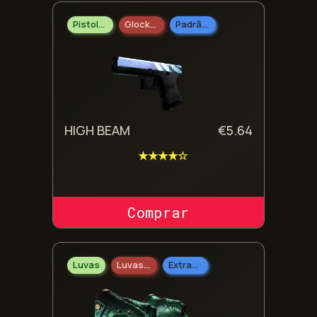
Pistolas
Glock-18
Padrão Industrial
HIGH BEAM
€
5.64
★★★★☆
COMPRAR SKIN
Luvas
Luvas Broken Fang
Extraordinário