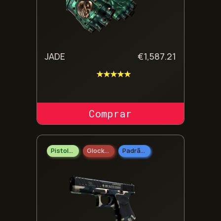
JADE
€
1,587.21
★★★★★
COMPRAR SKIN
Pistolas
Glock-18
Padrão Militar