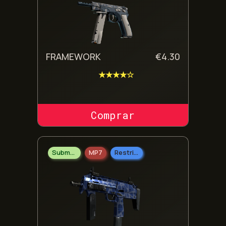
FRAMEWORK
€
4.30
★★★★☆
COMPRAR SKIN
Submetralhadoras
MP7
Restrito