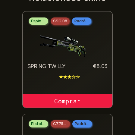
Espingarda
SSG 08
Padrão Militar
SPRING TWILLY
€
8.03
★★★☆☆
COMPRAR SKIN
Pistolas
CZ75-Auto
Padrão Doméstico