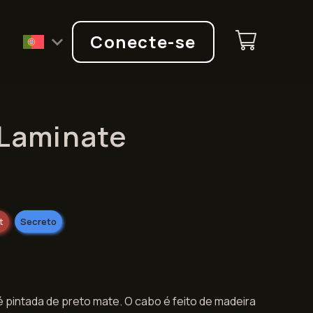
Q
Conecte-se
 Laminate
t
Secreto
é pintada de preto mate. O cabo é feito de madeira