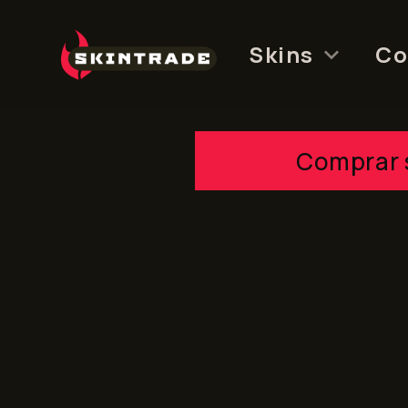
Skip
to
Skins
Co
content
Comprar 