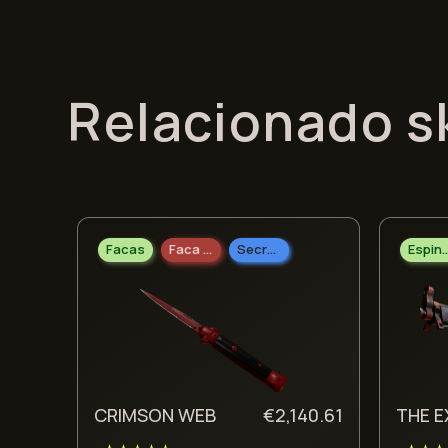
Relacionado s
Facas
Faca Stiletto
Secreto
Esping
CRIMSON WEB
€
2,140.61
THE 