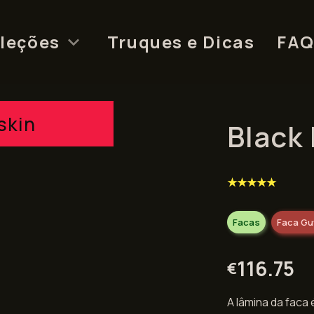
leções
Truques e Dicas
FA
skin
Black
★★★★★
Facas
Faca Gu
116.75
€
A lâmina da faca 