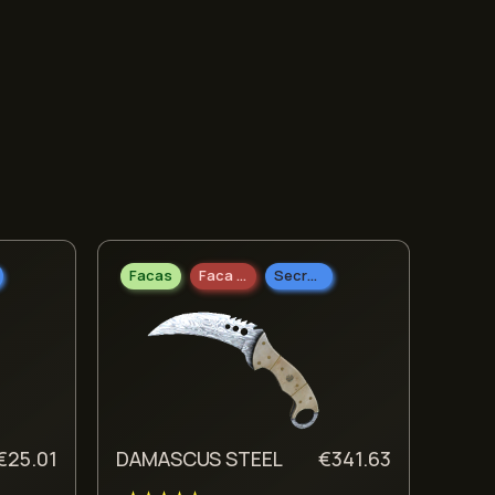
Facas
Faca Talon
Secreto
€
25.01
DAMASCUS STEEL
€
341.63