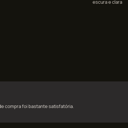
escura e clara
de compra foi bastante satisfatória.