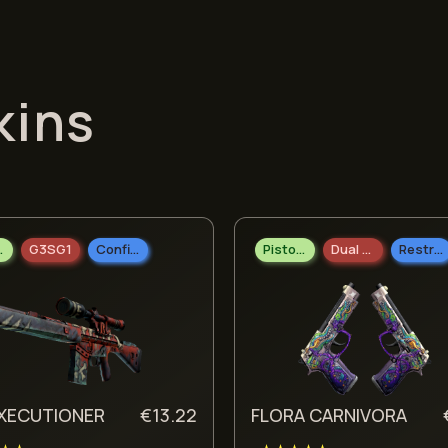
kins
arda
G3SG1
Confidencial
Pistolas
Dual Berettas
Restrito
EXECUTIONER
€
13.22
FLORA CARNIVORA