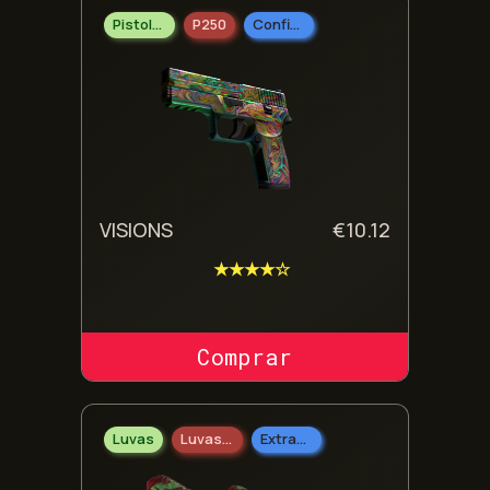
Pistolas
P250
Confidencial
VISIONS
€
10.12
★★★★☆
COMPRAR SKIN
Luvas
Luvas Desportivas
Extraordinário