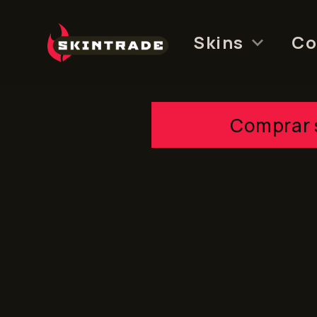
Skip
to
Skins
Co
content
Comprar 