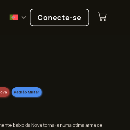
Q
Conecte-se
ova
Padrão Militar
mente baixo da Nova torna-a numa ótima arma de