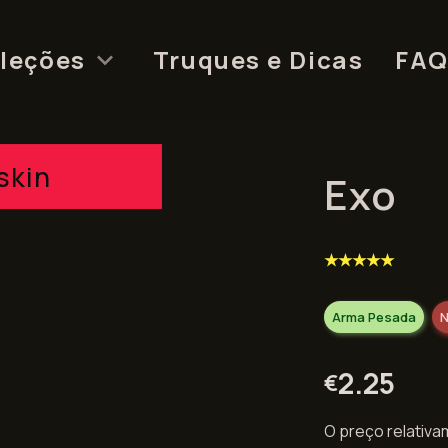
leções
Truques e Dicas
FA
skin
Exo
★★★★★
Arma Pesada
N
2.25
€
O preço relativa