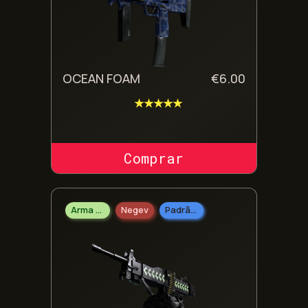
OCEAN FOAM
€
6.00
★★★★★
COMPRAR SKIN
Arma Pesada
Negev
Padrão Militar