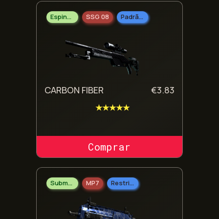
Espingarda
SSG 08
Padrão Industrial
CARBON FIBER
€
3.83
★★★★★
COMPRAR SKIN
Submetralhadoras
MP7
Restrito