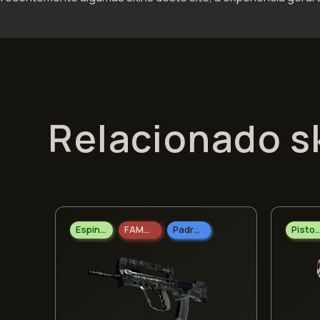
Relacionado s
Espingarda
FAMAS
Padrão Doméstico
Pisto