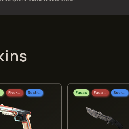
kins
las
Five-SeveN
Restrito
Facas
Faca Huntsman
Secreto