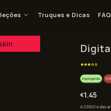
leções
Truques e Dicas
FA
skin
Digit
★★★☆☆
Espingarda
G3
1.45
€
A G3SG1 é das ar