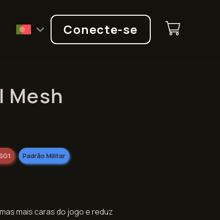
Q
Conecte-se
al Mesh
SG1
Padrão Militar
mas mais caras do jogo e reduz