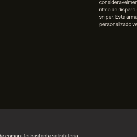
consideravelmen
ritmo de dispar
sniper. Esta arm
personalizado ve
de compra foi bastante satisfatória.