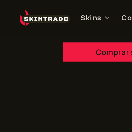
Skip
to
Skins
Co
content
Comprar 