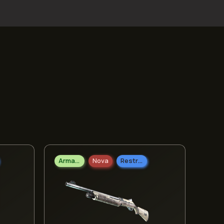
Arma Pesada
Nova
Restrito