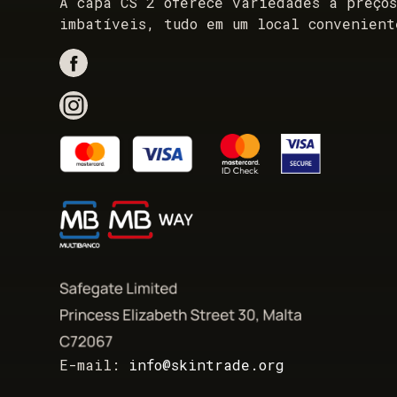
A capa CS 2 oferece variedades a preço
imbatíveis, tudo em um local convenient
E-mail:
info@skintrade.org