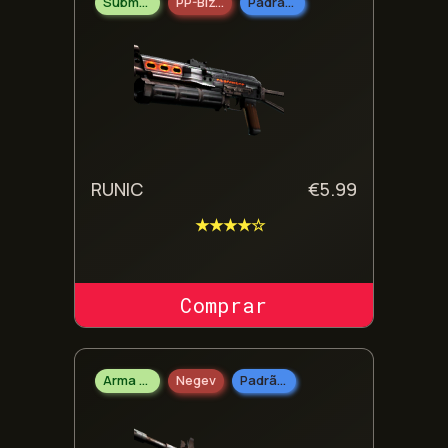
Submetralhadoras
PP-Bizon
Padrão Militar
RUNIC
€
5.99
★★★★☆
COMPRAR SKIN
Arma Pesada
Negev
Padrão Militar