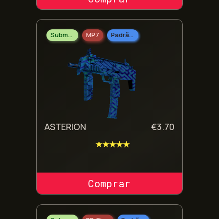
Submetralhadoras
MP7
Padrão Doméstico
ASTERION
€
3.70
★★★★★
COMPRAR SKIN